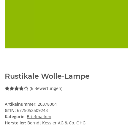
Rustikale Wolle-Lampe
(6 Bewertungen)
Artikelnummer:
20378004
GTIN:
6775052509248
Kategorie:
Briefmarken
Hersteller:
Berndt Kessler AG & Co. OHG